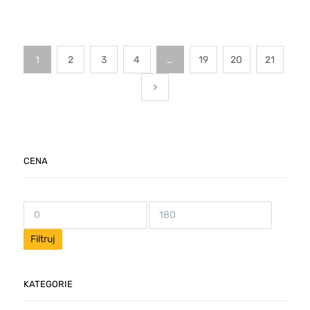
1
2
3
4
…
19
20
21
CENA
Filtruj
KATEGORIE