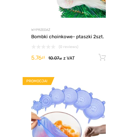
WYPRZEDAŻ
Bombki choinkowe- ptaszki 2szt.
(0 reviews)
5.76
Dodaj d
zł
10.07
z VAT
zł
PROMOCJA!