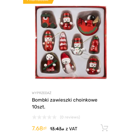
WYPRZEDAŻ
Bombki zawieszki choinkowe
10szt.
(0 reviews)
7.68
Dodaj d
zł
13.43
z VAT
zł