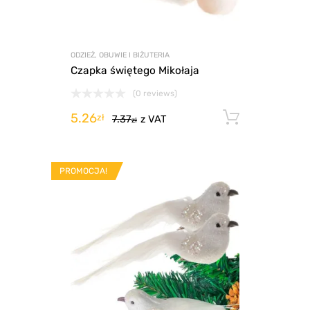
ODZIEŻ, OBUWIE I BIŻUTERIA
Czapka świętego Mikołaja
(0 reviews)
5.26
Dodaj d
zł
7.37
z VAT
zł
PROMOCJA!