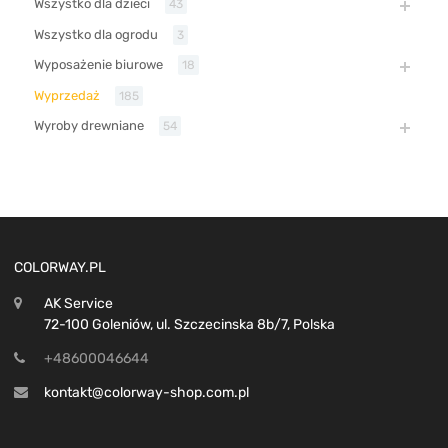
Wszystko dla dzieci
43
Wszystko dla ogrodu
3
Wyposażenie biurowe
18
Wyprzedaż
185
Wyroby drewniane
54
COLORWAY.PL
AK Service
72-100 Goleniów, ul. Szczecinska 8b/7, Polska
+48600046644
kontakt@colorway-shop.com.pl