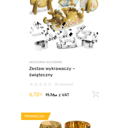
AKCESORIA KUCHENNE
Zestaw wykrawaczy –
świąteczny
(0 reviews)
6.72
Dodaj d
zł
11.76
z VAT
zł
PROMOCJA!