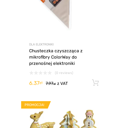
DLA ELEKTRONIKI
Chusteczka czyszcząca z
mikrofibry ColorWay do
przenośnej elektroniki
(0 reviews)
6.37
Dodaj d
zł
7.97
z VAT
zł
PROMOCJA!