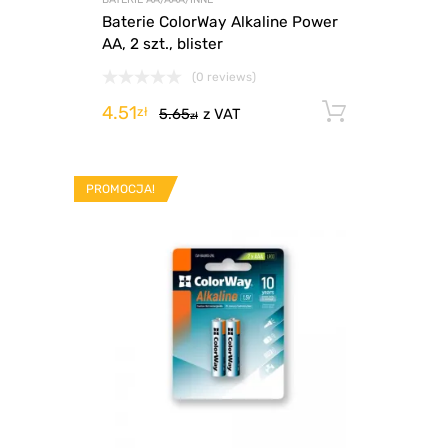
Baterie ColorWay Alkaline Power
AA, 2 szt., blister
(0 reviews)
4.51
Dodaj d
zł
5.65
z VAT
zł
PROMOCJA!