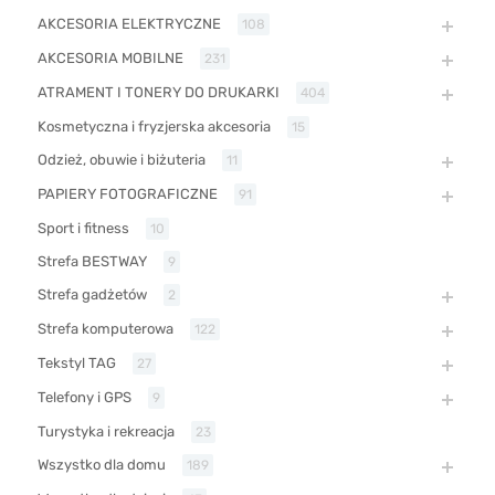
AKCESORIA ELEKTRYCZNE
108
AKCESORIA MOBILNE
231
ATRAMENT I TONERY DO DRUKARKI
404
Kosmetyczna i fryzjerska akcesoria
15
Odzież, obuwie i biżuteria
11
PAPIERY FOTOGRAFICZNE
91
Sport i fitness
10
Strefa BESTWAY
9
Strefa gadżetów
2
Strefa komputerowa
122
Tekstyl TAG
27
Telefony i GPS
9
Turystyka i rekreacja
23
Wszystko dla domu
189