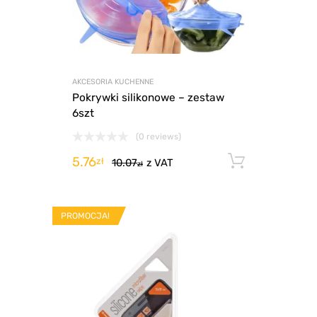
AKCESORIA KUCHENNE
Pokrywki silikonowe – zestaw
6szt
(0 reviews)
5.76
Dodaj d
zł
10.07
z VAT
zł
PROMOCJA!