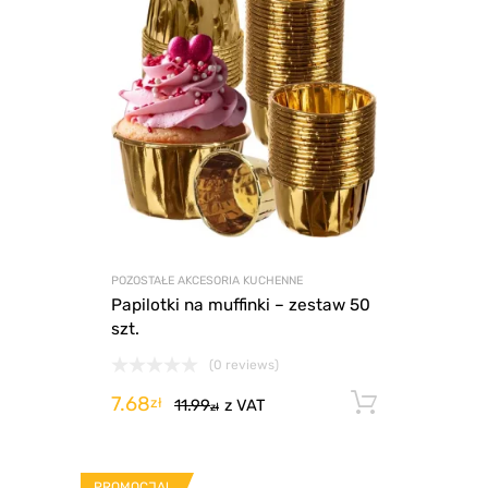
POZOSTAŁE AKCESORIA KUCHENNE
Papilotki na muffinki – zestaw 50
szt.
(0 reviews)
7.68
Dodaj d
zł
11.99
z VAT
zł
PROMOCJA!