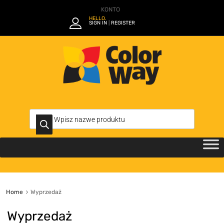
KONTO
HELLO.
SIGN IN
REGISTER
|
Home
Wyprzedaż
Wyprzedaż