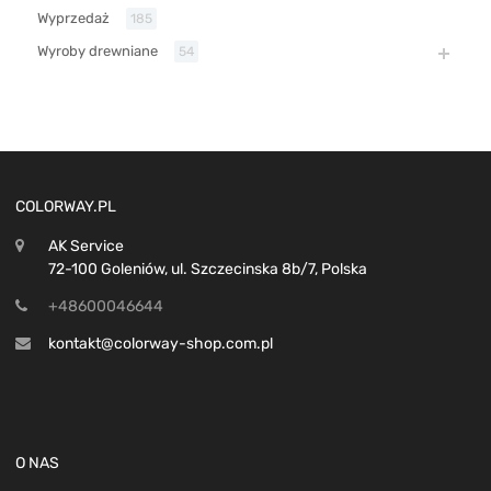
Wyprzedaż
185
Wyroby drewniane
54
COLORWAY.PL
AK Service
72-100 Goleniów, ul. Szczecinska 8b/7, Polska
+48600046644
kontakt@colorway-shop.com.pl
O NAS