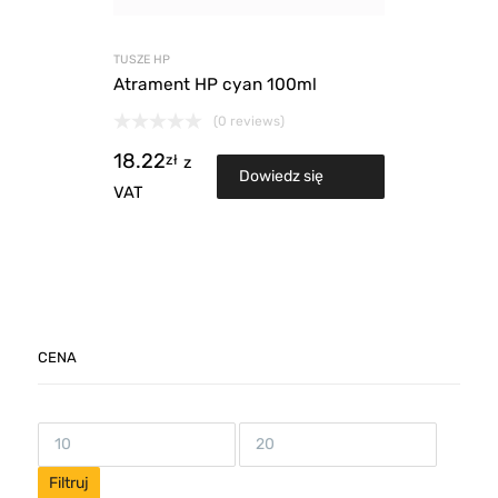
TUSZE HP
Atrament HP cyan 100ml
(0 reviews)
18.22
zł
z
Dowiedz się
VAT
więcej
CENA
Filtruj