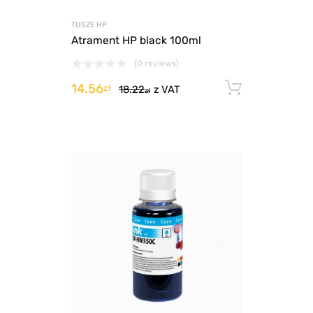
TUSZE HP
Atrament HP black 100ml
(0 reviews)
14.56
Dodaj d
zł
18.22
z VAT
zł