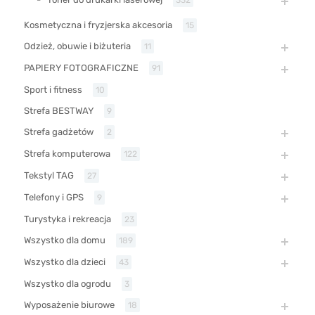
Kosmetyczna i fryzjerska akcesoria
15
Odzież, obuwie i biżuteria
11
PAPIERY FOTOGRAFICZNE
91
Sport i fitness
10
Strefa BESTWAY
9
Strefa gadżetów
2
Strefa komputerowa
122
Tekstyl TAG
27
Telefony i GPS
9
Turystyka i rekreacja
23
Wszystko dla domu
189
Wszystko dla dzieci
43
Wszystko dla ogrodu
3
Wyposażenie biurowe
18