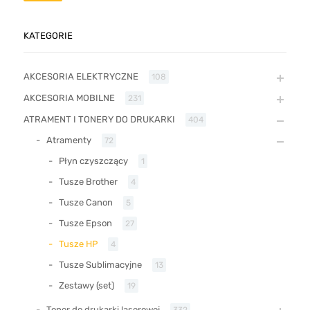
KATEGORIE
AKCESORIA ELEKTRYCZNE
108
AKCESORIA MOBILNE
231
ATRAMENT I TONERY DO DRUKARKI
404
Atramenty
72
Płyn czyszczący
1
Tusze Brother
4
Tusze Canon
5
Tusze Epson
27
Tusze HP
4
Tusze Sublimacyjne
13
Zestawy (set)
19
Toner do drukarki laserowej
332