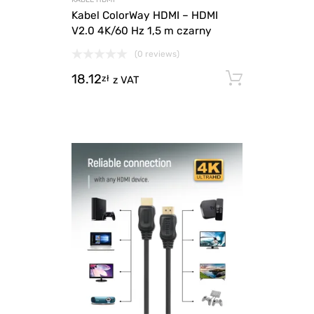
Kabel ColorWay HDMI – HDMI
V2.0 4K/60 Hz 1,5 m czarny
(0 reviews)
18.12
Dodaj d
zł
z VAT