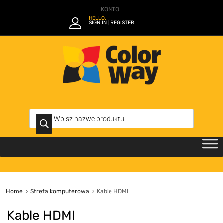
KONTO
HELLO.
SIGN IN
REGISTER
|
Home
Strefa komputerowa
Kable HDMI
Kable HDMI