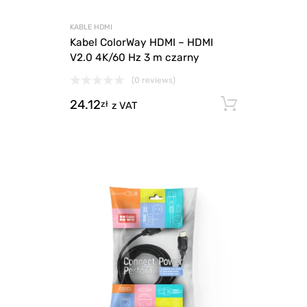
KABLE HDMI
Kabel ColorWay HDMI – HDMI
V2.0 4K/60 Hz 3 m czarny
(0 reviews)
24.12
Dodaj d
zł
z VAT