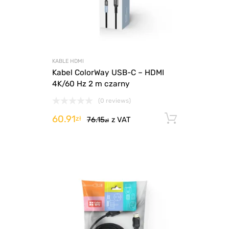
KABLE HDMI
Kabel ColorWay USB-C – HDMI
4K/60 Hz 2 m czarny
(0 reviews)
60.91
Dodaj d
zł
76.15
z VAT
zł