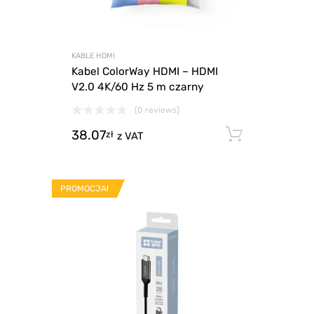
KABLE HDMI
Kabel ColorWay HDMI – HDMI
V2.0 4K/60 Hz 5 m czarny
(0 reviews)
38.07
Dodaj d
zł
z VAT
PROMOCJA!