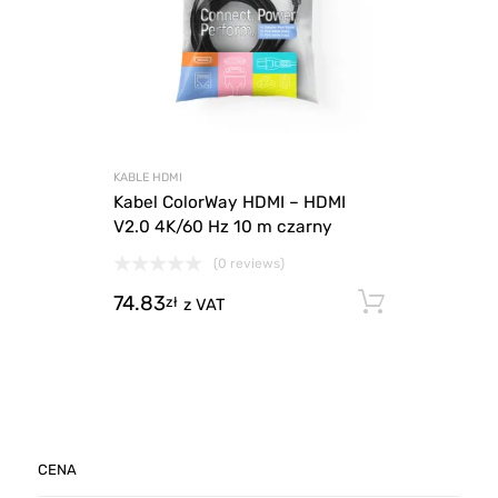
KABLE HDMI
Kabel ColorWay HDMI – HDMI
V2.0 4K/60 Hz 10 m czarny
(0 reviews)
74.83
Dodaj d
zł
z VAT
CENA