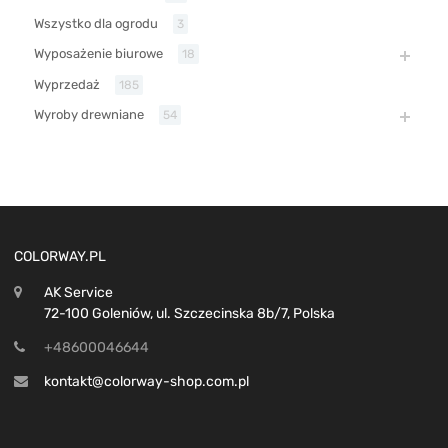
Wszystko dla ogrodu
3
Wyposażenie biurowe
18
Wyprzedaż
185
Wyroby drewniane
54
COLORWAY.PL
AK Service
72-100 Goleniów, ul. Szczecinska 8b/7, Polska
+48600046644
kontakt@colorway-shop.com.pl