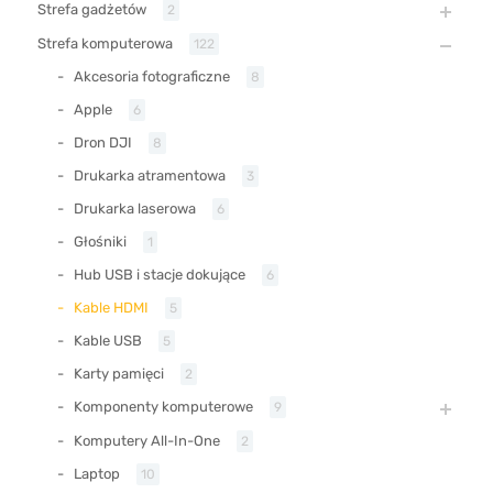
Strefa gadżetów
2
Strefa komputerowa
122
Akcesoria fotograficzne
8
Apple
6
Dron DJI
8
Drukarka atramentowa
3
Drukarka laserowa
6
Głośniki
1
Hub USB i stacje dokujące
6
Kable HDMI
5
Kable USB
5
Karty pamięci
2
Komponenty komputerowe
9
Komputery All-In-One
2
Laptop
10