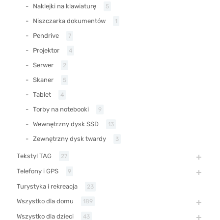
Naklejki na klawiaturę
5
Niszczarka dokumentów
1
Pendrive
7
Projektor
4
Serwer
2
Skaner
5
Tablet
4
Torby na notebooki
9
Wewnętrzny dysk SSD
13
Zewnętrzny dysk twardy
3
Tekstyl TAG
27
Telefony i GPS
9
Turystyka i rekreacja
23
Wszystko dla domu
189
Wszystko dla dzieci
43