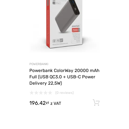
POWERBANKI
Powerbank ColorWay 20000 mAh
Full (USB QC3.0 + USB-C Power
Delivery 22,5W)
(0 reviews)
196.42
Dodaj d
zł
z VAT