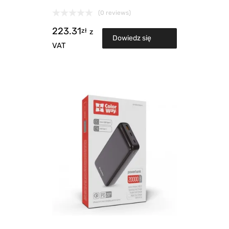
(0 reviews)
223.31
zł
z
Dowiedz się
VAT
więcej