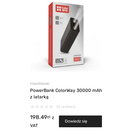
POWERBANKI
PowerBank ColorWay 30000 mAh
z latarką
(0 reviews)
198.49
zł
z
Dowiedz się
VAT