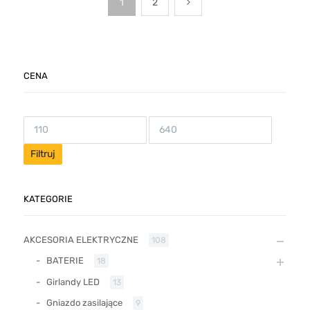
1
2
CENA
Filtruj
KATEGORIE
AKCESORIA ELEKTRYCZNE
108
BATERIE
18
Girlandy LED
13
Gniazdo zasilające
9