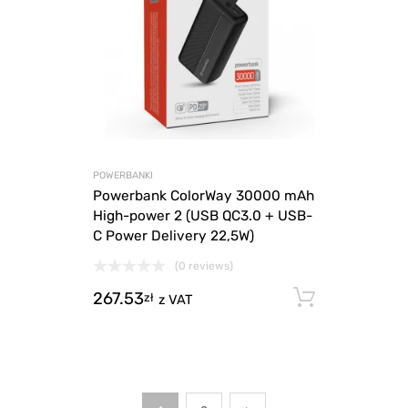
POWERBANKI
Powerbank ColorWay 30000 mAh
High-power 2 (USB QC3.0 + USB-
C Power Delivery 22,5W)
(0 reviews)
267.53
Dodaj d
zł
z VAT