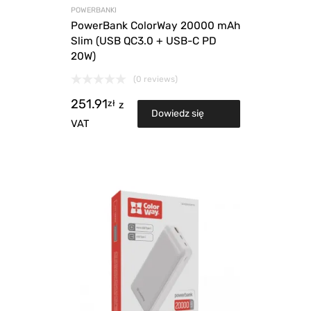
POWERBANKI
PowerBank ColorWay 20000 mAh
Slim (USB QC3.0 + USB-C PD
20W)
(0 reviews)
251.91
zł
z
Dowiedz się
VAT
więcej