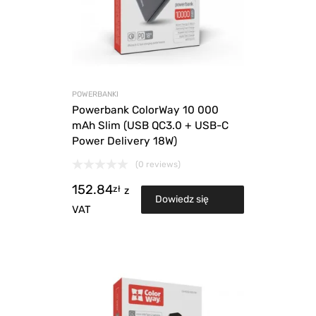
POWERBANKI
Powerbank ColorWay 10 000
mAh Slim (USB QC3.0 + USB-C
Power Delivery 18W)
(0 reviews)
152.84
zł
z
Dowiedz się
VAT
więcej