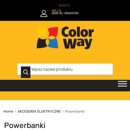
KONTO
HELLO.
SIGN IN
REGISTER
|
Home
AKCESORIA ELEKTRYCZNE
Powerbanki
Powerbanki