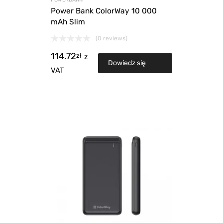
Power Bank ColorWay 10 000
mAh Slim
(0 reviews)
114.72
zł
z
Dowiedz się
VAT
więcej