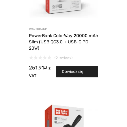
POWERBANKI
PowerBank ColorWay 20000 mAh
Slim (USB QC3.0 + USB-C PD
20W)
(0 reviews)
251.91
zł
z
Dowiedz się
VAT
więcej