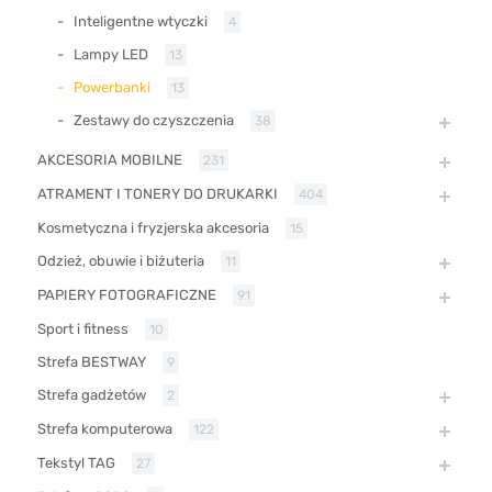
Inteligentne wtyczki
4
Lampy LED
13
Powerbanki
13
Zestawy do czyszczenia
38
AKCESORIA MOBILNE
231
ATRAMENT I TONERY DO DRUKARKI
404
Kosmetyczna i fryzjerska akcesoria
15
Odzież, obuwie i biżuteria
11
PAPIERY FOTOGRAFICZNE
91
Sport i fitness
10
Strefa BESTWAY
9
Strefa gadżetów
2
Strefa komputerowa
122
Tekstyl TAG
27