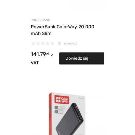
POWERBANKI
PowerBank ColorWay 20 000
mAh Slim
(0 reviews)
141.79
zł
z
Dowiedz się
VAT
więcej