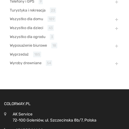
Telefony i GPS
9
Turystyka i rekreacja
23
Wszystko dla domu
189
Wszystko dla dzieci
43
Wszystko dla ogrodu
3
Wyposażenie biurowe
18
Wyprzedaż
185
Wyroby drewniane
54
COLORWAY.PL
AK Service
72-100 Goleniów, ul. Szczecinska 8b/7, Polska