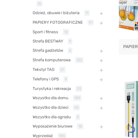
15
Odzież, obuwie i biżuteria
11
PAPIERY FOTOGRAFICZNE
91
Sport i fitness
10
Strefa BESTWAY
9
PAPIE
Strefa gadżetów
2
Strefa komputerowa
122
Tekstyl TAG
27
Telefony i GPS
9
Turystyka i rekreacja
23
Wszystko dla domu
189
Wszystko dla dzieci
43
Wszystko dla ogrodu
3
Wyposażenie biurowe
18
Wyprzedaż
185