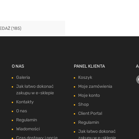
EDAŻ
(185)
O NAS
PANEL KLIENTA
A
Galeria
Koszyk
Jak łatwo dokonać
Moje zamówienia
zakupu w e-sklepie
Moje konto
Kontakty
Shop
O nas
Client Portal
Regulamin
Regulamin
Wiadomości
Jak łatwo dokonać
Czas dostawy i opcje
zakupu w e-sklepie